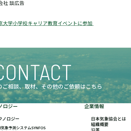
会社 談広告
京大学小学校キャリア教育イベントに参加
CONTACT
のご相談、取材、
その他のご依頼はこちら
ノロジー
企業情報
クノロジー
日本気象協会とは
組織概要
気象予測システムSYNFOS
沿革