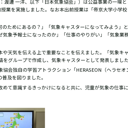
渡邊 一洋、以下「日本気象協会」）は公益事業の一環として
出前授業を実施しました。なお本出前授業は「帝京大学小学
何のためにあるの？」「気象キャスターになってみよう」と
ぜ気象予報士になったのか」「仕事のやりがい」「気象業
本や天気を伝える上で重要なことを伝えました。「気象キ
稿をグループで作成し、気象キャスターとして発表しまし
協会独自の学習アトラクション「HERASEON（ヘラセ
の普及を図りました。
改めて意識するきっかけになると共に、児童が気象の仕事