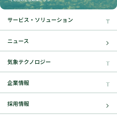
サービス・ソリューション
事業領域
ニュース
サービス・ソリューション
気象テクノロジー
電力需要予測
気象テクノロジー
企業情報
太陽光発電
総合数値気象予測システムSYNFOS
風力発電
日本気象協会とは
採用情報
JWA統合気象予測
環境アセスメント
組織概要