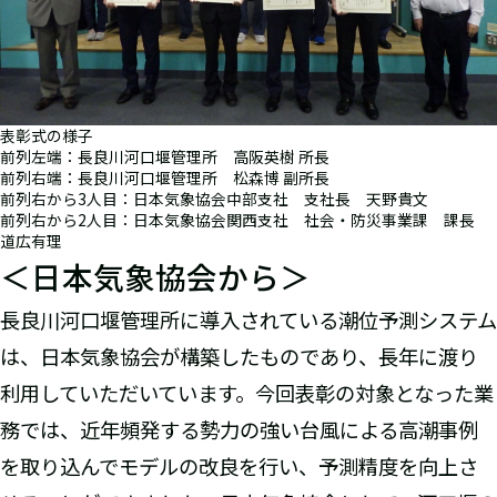
表彰式の様子
前列左端：長良川河口堰管理所 高阪英樹 所長
前列右端：長良川河口堰管理所 松森博 副所長
前列右から3人目：日本気象協会中部支社 支社長 天野貴文
前列右から2人目：日本気象協会関西支社 社会・防災事業課 課長
道広有理
＜日本気象協会から＞
長良川河口堰管理所に導入されている潮位予測システム
は、日本気象協会が構築したものであり、長年に渡り
利用していただいています。今回表彰の対象となった業
務では、近年頻発する勢力の強い台風による高潮事例
を取り込んでモデルの改良を行い、予測精度を向上さ