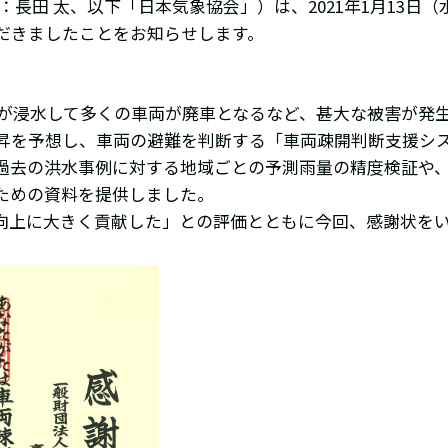
長田 太、以下「日本気象協会」）は、2021年1月13日
だきましたことをお知らせします。
基地が浸水して多くの車両が廃車となるなど、甚大な被害が発
昇を予想し、車両の避難を判断する「車両疎開判断支援シ
過去の洪水事例に対する地域ごとの予測雨量の精度検証や
ための資料を提供しました。
向上に大きく貢献した」との評価とともに今回、感謝状を