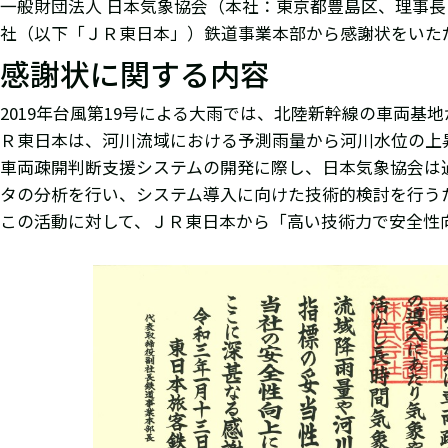
一般財団法人 日本気象協会（本社：東京都豊島区、理事長：
社（以下「ＪＲ東日本」）鉄道事業本部から感謝状をいた
感謝状に関する内容
2019年台風第19号による大雨では、北陸新幹線の車両
Ｒ東日本は、河川流域における予測雨量から河川水位の上
車両疎開判断支援システムの開発に際し、日本気象協会は
タの分析を行い、システム導入に向けた技術的検討を行う
この活動に対して、ＪＲ東日本から「高い技術力で安全性