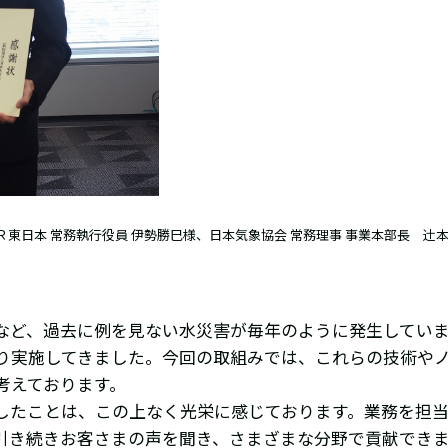
日本 常務執行役員 伊勢勝巳様、日本気象協会 常務理事 事業本部長 辻󠄀
など、過去に例を見ない水災害が毎年のように発生してい
り実施してきました。今回の取組みでは、これらの技術や
考えております。
したことは、この上なく光栄に感じております。業務を担
引き続きお客さまの声を聞き、さまざまな分野で貢献でき