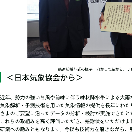
感謝状授与式の様子 向かって左から、ＪＲ東
＜日本気象協会から＞
近年、勢力の強い台風や前線に伴う線状降水帯による大雨
気象解析・予測技術を用いた気象情報の提供を長年にわた
さまのご要望に沿ったデータの分析・検討が実施できたと
これらの取組みを高く評価いただき、感謝状をいただけま
研鑽への励みともなります。今後も技術力を磨きながら、