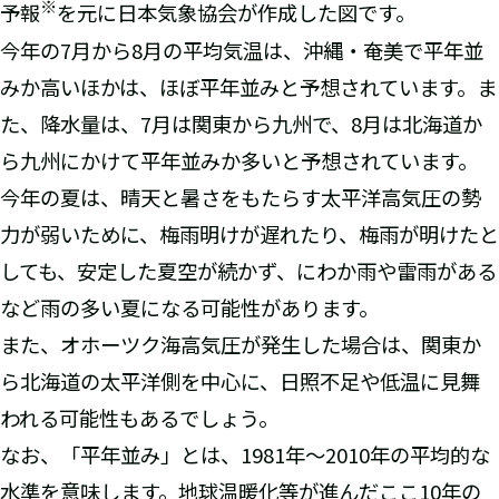
※
予報
を元に日本気象協会が作成した図です。
今年の7月から8月の平均気温は、沖縄・奄美で平年並
みか高いほかは、ほぼ平年並みと予想されています。ま
た、降水量は、7月は関東から九州で、8月は北海道か
ら九州にかけて平年並みか多いと予想されています。
今年の夏は、晴天と暑さをもたらす太平洋高気圧の勢
力が弱いために、梅雨明けが遅れたり、梅雨が明けたと
しても、安定した夏空が続かず、にわか雨や雷雨がある
など雨の多い夏になる可能性があります。
また、オホーツク海高気圧が発生した場合は、関東か
ら北海道の太平洋側を中心に、日照不足や低温に見舞
われる可能性もあるでしょう。
なお、「平年並み」とは、1981年〜2010年の平均的な
水準を意味します。地球温暖化等が進んだここ10年の