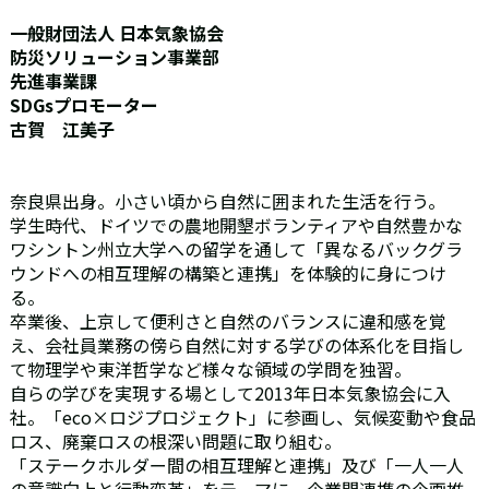
一般財団法人 日本気象協会
防災ソリューション事業部
先進事業課
SDGsプロモーター
古賀 江美子
奈良県出身。小さい頃から自然に囲まれた生活を行う。
学生時代、ドイツでの農地開墾ボランティアや自然豊かな
ワシントン州立大学への留学を通して「異なるバックグラ
ウンドへの相互理解の構築と連携」を体験的に身につけ
る。
卒業後、上京して便利さと自然のバランスに違和感を覚
え、会社員業務の傍ら自然に対する学びの体系化を目指し
て物理学や東洋哲学など様々な領域の学問を独習。
自らの学びを実現する場として2013年日本気象協会に入
社。「eco×ロジプロジェクト」に参画し、気候変動や食品
ロス、廃棄ロスの根深い問題に取り組む。
「ステークホルダー間の相互理解と連携」及び「一人一人
の意識向上と行動変革」をテーマに、企業間連携の企画推